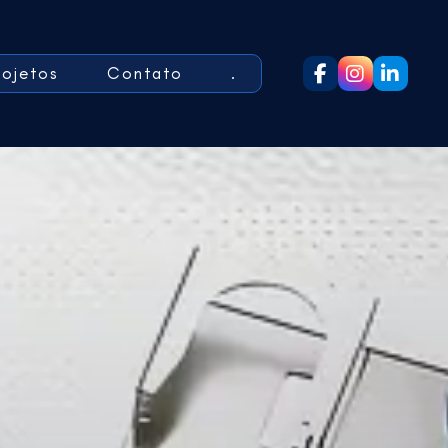
rojetos
Contato
.