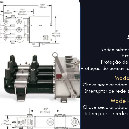
Redes subter
Sis
Proteção de 
Proteção de consumid
Mode
Chave seccionadora 
Interruptor de rede 
Model
Chave seccionadora 
Interruptor de rede 