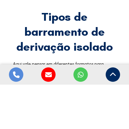
Tipos de
barramento de
derivação isolado
Aqui vale pensar em diferentes formatos para
diferentes necessidades. Existem barramentos
compactos, que economizam espaço, modelos
blindados, que reforçam a proteção, e versões
modulares, que facilitam a expansão. Além disso,
cada tipo atende a um cenário específico.
Por outro lado, nem todo projeto pede a mesma
solução. Então, como escolher o modelo ideal? A
resposta está na aplicação e nas condições do