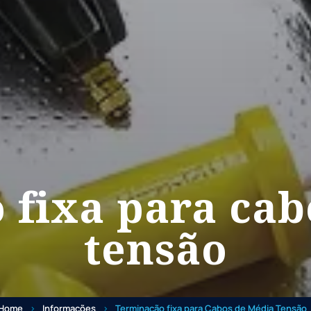
 fixa para cab
tensão
Home
Informações
Terminação fixa para Cabos de Média Tensão