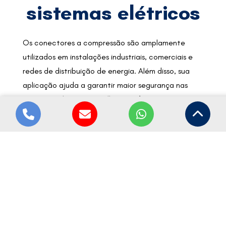
sistemas elétricos
Os conectores a compressão são amplamente
utilizados em instalações industriais, comerciais e
redes de distribuição de energia. Além disso, sua
aplicação ajuda a garantir maior segurança nas
conexões elétricas e melhora a eficiência
operacional.
Da mesma forma, esses componentes são indicados
para sistemas que exigem alta resistência e
confiabilidade elétrica. Outro destaque importante
é a facilidade de instalação em diferentes projetos
elétricos. Assim, o sistema elétrico opera com mais
estabilidade e desempenho.