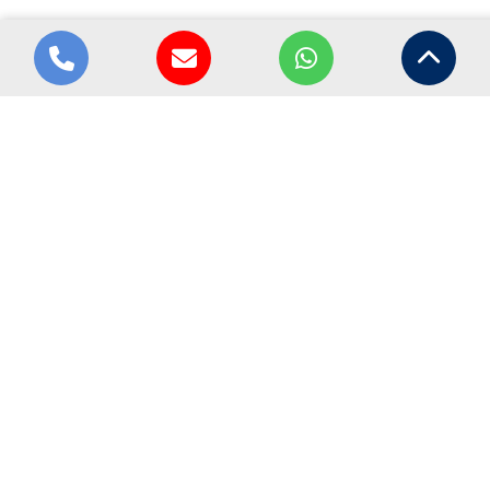
Tipos e
configurações do
barramento
múltiplo isolado
BMI
Aqui, vale pensar em diferentes versões de um
mesmo conceito. Existem modelos compactos que
economizam espaço e opções modulares que
facilitam a expansão. Além disso, cada